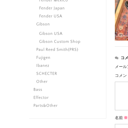
Fender Mexico
Fender Japan
Fender USA
Gibson
Gibson USA
Gibson Custom Shop
Paul Reed Smith(PRS)
Fujigen
コ
Ibanez
メール
SCHECTER
コメン
Other
Bass
Effector
Parts&Other
名前
※