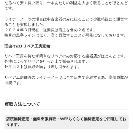
なるべく安く買い取り、一本あたりの利益を大きく取ることがほとんど
です。
ライナーノーツ
の場合は中古楽器のみに絞ることで少数精鋭にて運営す
ることを実現しました。
２０２４年３月現在、従業員は店主を含め２名です。
毎月の黒字ラインは低く、高く買取
することが可能になっております。
理由その3 リペア工房完備
リペア工房を持たず簡単なリペアのみ対応する楽器店がほとんどです。
外注によってリペアを行った上で販売されます。
外注コストは買取金額より差し引かれます。
リペア工房併設のライナーノーツは全て店内で完結する為、高価買取が
可能です。
買取方法について
店頭無料査定・無料出張買取・WEBらくらく無料査定をご用意してお
ります。