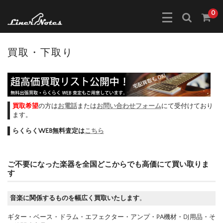
0
買取・下取り
買取希望
の方は
お電話
または
お問い合わせフォーム
にて受付けており
ます。
らくらくWEB無料査定は
こちら
ご不要になった楽器を全国どこからでも高価にて買い取りま
す
音楽に関係するものを幅広く買取いたします
。
ギター・ベース・ドラム・エフェクター・アンプ・PA機材・DJ用品・そ