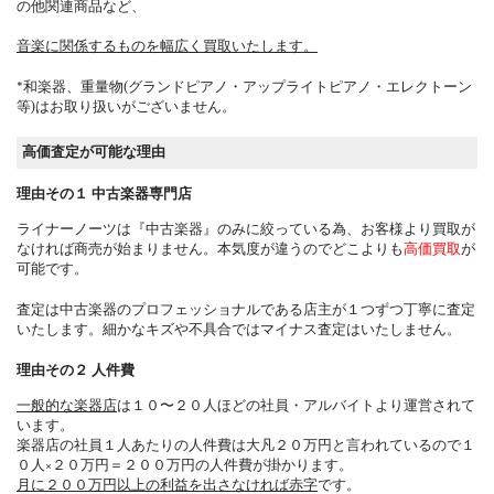
の他関連商品など、
音楽に関係するものを幅広く買取いたします。
*和楽器、重量物(グランドピアノ・アップライトピアノ・エレクトーン
等)はお取り扱いがございません。
高価査定が可能な理由
理由その１ 中古楽器専門店
ライナーノーツは『中古楽器』のみに絞っている為、お客様より買取が
なければ商売が始まりません。本気度が違うのでどこよりも
高価買取
が
可能です。
査定は中古楽器のプロフェッショナルである店主が１つずつ丁寧に査定
いたします。細かなキズや不具合ではマイナス査定はいたしません。
理由その２ 人件費
一般的な楽器店
は１０〜２０人ほどの社員・アルバイトより運営されて
います。
楽器店の社員１人あたりの人件費は大凡２０万円と言われているので１
０人×２０万円＝２００万円の人件費が掛かります。
月に２００万円以上の利益を出さなければ赤字
です。