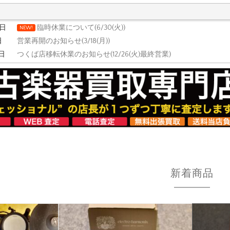
6日
臨時休業について(6/30(火))
NEW!
日
営業再開のお知らせ(3/18(月))
0日
つくば店移転休業のお知らせ(12/26(火)最終営業)
新着商品