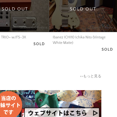
SOLD OUT
SOLD OUT
 TRIO+ w/FS-3X
Ibanez ICHI10 Ichika Nito (Vintage
White Matte)
SOLD
SOLD
>>もっと見る