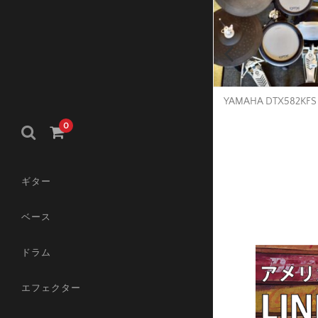
SOLD OUT
Fender Mexico 2020 Player Telecaster
YAMAHA DTX582KFS
(Black)
0
OLD
SOLD
ギター
ベース
ドラム
エフェクター