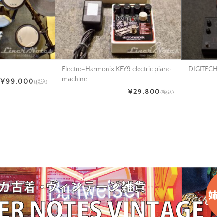
Electro-Harmonix KEY9 electric piano
DIGITECH
machine
¥99,000
(税込)
¥29,800
(税込)