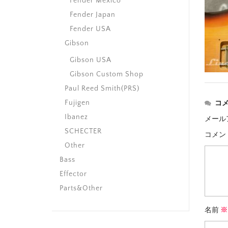
Fender Mexico
Fender Japan
Fender USA
Gibson
Gibson USA
Gibson Custom Shop
Paul Reed Smith(PRS)
Fujigen
コ
Ibanez
メール
SCHECTER
コメン
Other
Bass
Effector
Parts&Other
名前
※