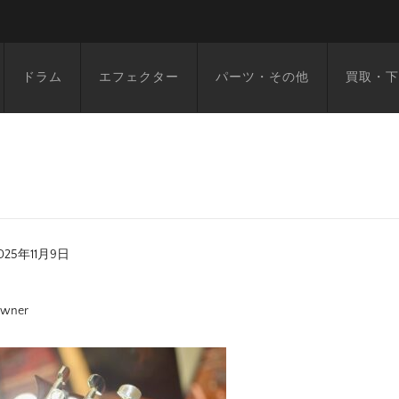
ドラム
エフェクター
パーツ・その他
買取・下
025年11月9日
wner