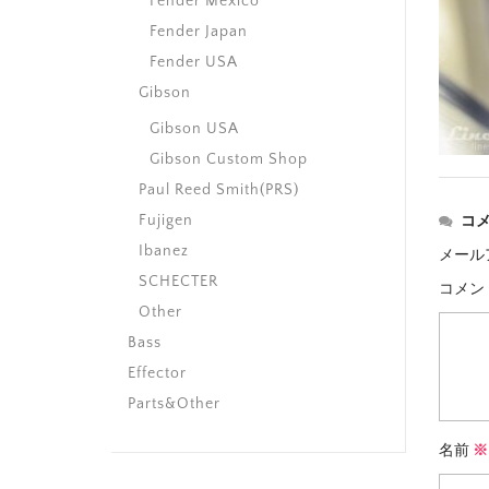
Fender Mexico
Fender Japan
Fender USA
Gibson
Gibson USA
Gibson Custom Shop
Paul Reed Smith(PRS)
Fujigen
コ
Ibanez
メール
SCHECTER
コメン
Other
Bass
Effector
Parts&Other
名前
※