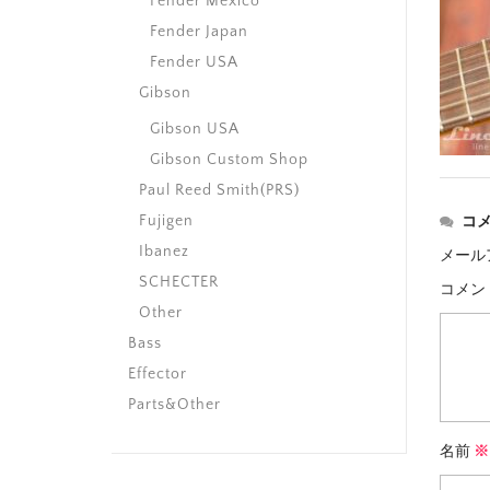
Fender Mexico
Fender Japan
Fender USA
Gibson
Gibson USA
Gibson Custom Shop
Paul Reed Smith(PRS)
Fujigen
コ
Ibanez
メール
SCHECTER
コメン
Other
Bass
Effector
Parts&Other
名前
※