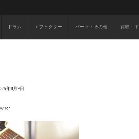
ドラム
エフェクター
パーツ・その他
買取・下
025年11月9日
wner