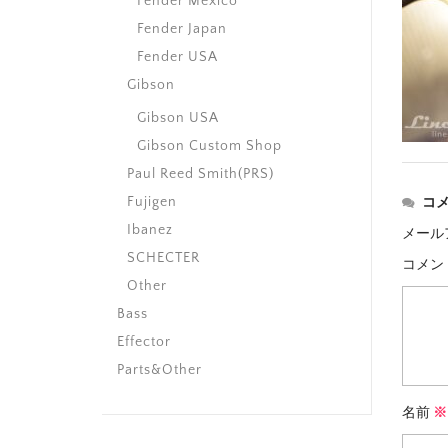
Fender Mexico
Fender Japan
Fender USA
Gibson
Gibson USA
Gibson Custom Shop
Paul Reed Smith(PRS)
Fujigen
コ
Ibanez
メール
SCHECTER
コメン
Other
Bass
Effector
Parts&Other
名前
※