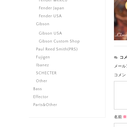
Fender Mexico
Fender Japan
Fender USA
Gibson
Gibson USA
Gibson Custom Shop
Paul Reed Smith(PRS)
Fujigen
コ
Ibanez
メール
SCHECTER
コメン
Other
Bass
Effector
Parts&Other
名前
※