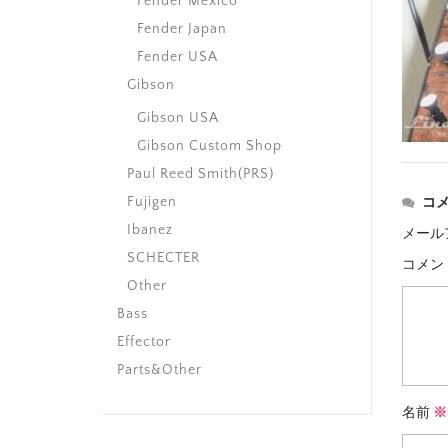
Fender Mexico
Fender Japan
Fender USA
Gibson
Gibson USA
Gibson Custom Shop
Paul Reed Smith(PRS)
Fujigen
コ
Ibanez
メール
SCHECTER
コメン
Other
Bass
Effector
Parts&Other
名前
※