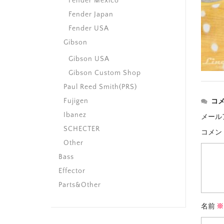
Fender Mexico
Fender Japan
Fender USA
Gibson
Gibson USA
Gibson Custom Shop
Paul Reed Smith(PRS)
Fujigen
コ
Ibanez
メール
SCHECTER
コメン
Other
Bass
Effector
Parts&Other
名前
※