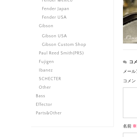
Fender Mexico
Fender Japan
Fender USA
Gibson
Gibson USA
Gibson Custom Shop
Paul Reed Smith(PRS)
Fujigen
コ
Ibanez
メール
SCHECTER
コメン
Other
Bass
Effector
Parts&Other
名前
※