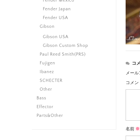
Fender Mexico
Fender Japan
Fender USA
Gibson
Gibson USA
Gibson Custom Shop
Paul Reed Smith(PRS)
Fujigen
コ
Ibanez
メール
SCHECTER
コメン
Other
Bass
Effector
Parts&Other
名前
※