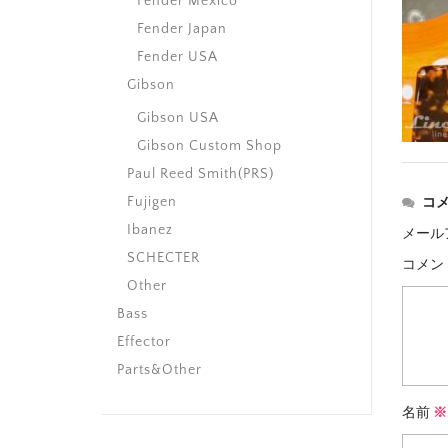
Fender Mexico
Fender Japan
Fender USA
Gibson
Gibson USA
Gibson Custom Shop
Paul Reed Smith(PRS)
Fujigen
コ
Ibanez
メール
SCHECTER
コメン
Other
Bass
Effector
Parts&Other
名前
※