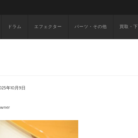
ドラム
エフェクター
パーツ・その他
買取・下
025年10月9日
wner