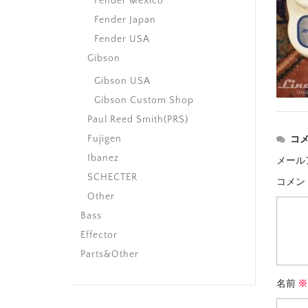
Fender Mexico
Fender Japan
Fender USA
Gibson
Gibson USA
Gibson Custom Shop
Paul Reed Smith(PRS)
Fujigen
コ
Ibanez
メール
SCHECTER
コメン
Other
Bass
Effector
Parts&Other
名前
※