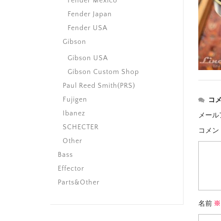
Fender Mexico
Fender Japan
Fender USA
Gibson
Gibson USA
Gibson Custom Shop
Paul Reed Smith(PRS)
Fujigen
コ
Ibanez
メール
SCHECTER
コメン
Other
Bass
Effector
Parts&Other
名前
※