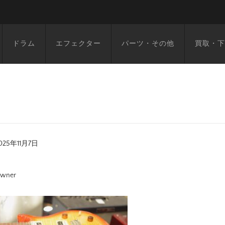
ドラム
エフェクター
パーツ・その他
買取・下
025年11月7日
wner