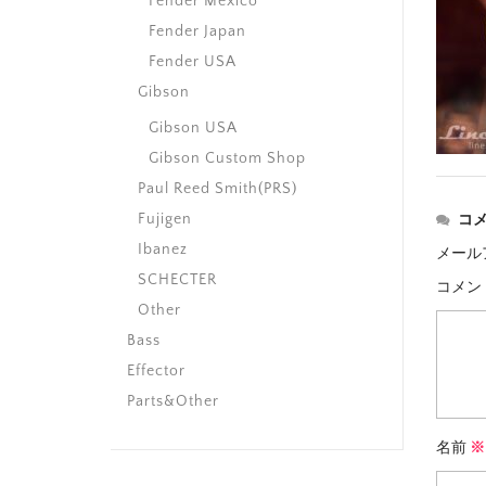
Fender Mexico
Fender Japan
Fender USA
Gibson
Gibson USA
Gibson Custom Shop
Paul Reed Smith(PRS)
Fujigen
コ
Ibanez
メール
SCHECTER
コメン
Other
Bass
Effector
Parts&Other
名前
※