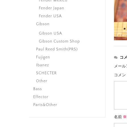
Fender Mexico
Fender Japan
Fender USA
Gibson
Gibson USA
Gibson Custom Shop
Paul Reed Smith(PRS)
Fujigen
コ
Ibanez
メール
SCHECTER
コメン
Other
Bass
Effector
Parts&Other
名前
※