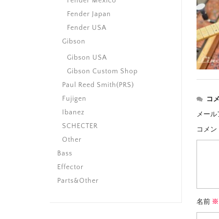
Fender Mexico
Fender Japan
Fender USA
Gibson
Gibson USA
Gibson Custom Shop
Paul Reed Smith(PRS)
Fujigen
コ
Ibanez
メール
SCHECTER
コメン
Other
Bass
Effector
Parts&Other
名前
※