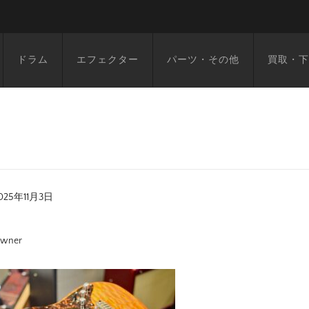
ドラム
エフェクター
パーツ・その他
買取・下
025年11月3日
wner