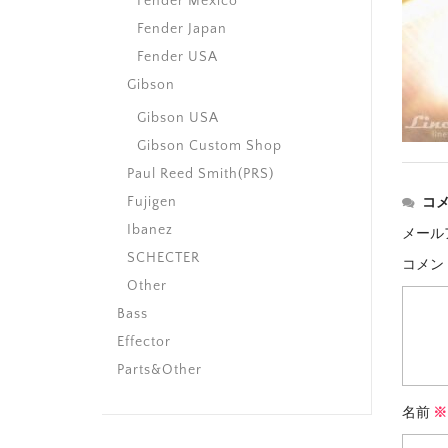
Fender Mexico
Fender Japan
Fender USA
Gibson
Gibson USA
Gibson Custom Shop
Paul Reed Smith(PRS)
Fujigen
コ
Ibanez
メール
SCHECTER
コメン
Other
Bass
Effector
Parts&Other
名前
※