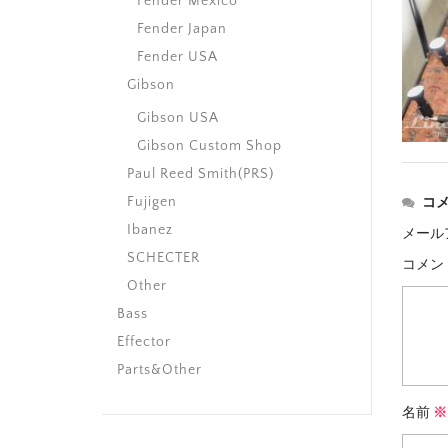
Fender Mexico
Fender Japan
Fender USA
Gibson
Gibson USA
Gibson Custom Shop
Paul Reed Smith(PRS)
Fujigen
コ
Ibanez
メール
SCHECTER
コメン
Other
Bass
Effector
Parts&Other
名前
※