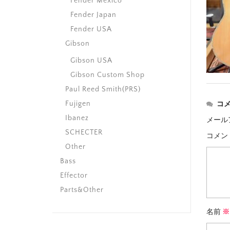
Fender Mexico
Fender Japan
Fender USA
Gibson
Gibson USA
Gibson Custom Shop
Paul Reed Smith(PRS)
Fujigen
コ
Ibanez
メール
SCHECTER
コメン
Other
Bass
Effector
Parts&Other
名前
※