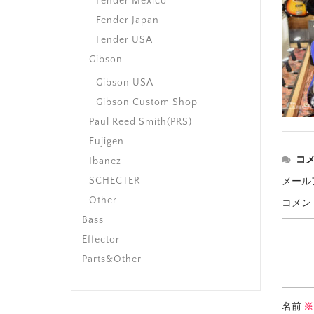
Fender Mexico
Fender Japan
Fender USA
Gibson
Gibson USA
Gibson Custom Shop
Paul Reed Smith(PRS)
Fujigen
コ
Ibanez
SCHECTER
メール
Other
コメン
Bass
Effector
Parts&Other
名前
※