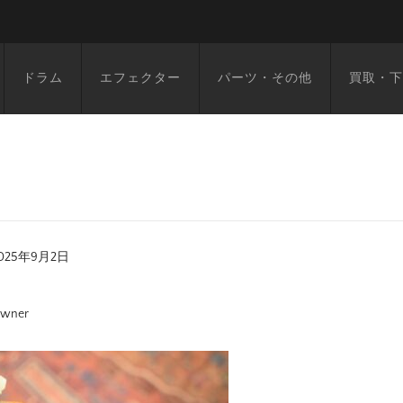
ドラム
エフェクター
パーツ・その他
買取・下
025年9月2日
wner