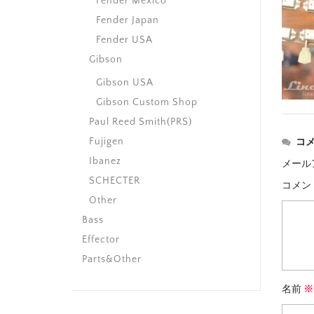
Fender Mexico
Fender Japan
Fender USA
Gibson
Gibson USA
Gibson Custom Shop
Paul Reed Smith(PRS)
Fujigen
コ
Ibanez
メール
SCHECTER
コメン
Other
Bass
Effector
Parts&Other
名前
※