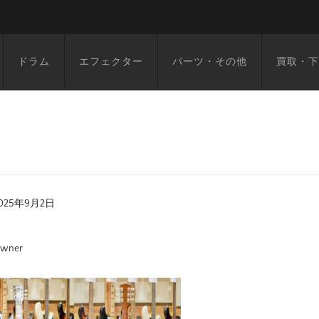
ドラム
エフェクター
パーツ・その他
買取・下
025年9月2日
wner