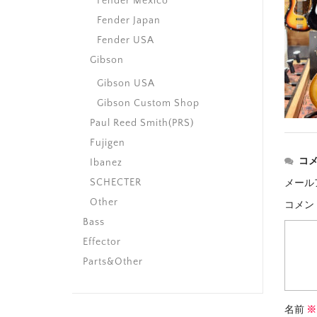
Fender Mexico
Fender Japan
Fender USA
Gibson
Gibson USA
Gibson Custom Shop
Paul Reed Smith(PRS)
Fujigen
コ
Ibanez
SCHECTER
メール
Other
コメン
Bass
Effector
Parts&Other
名前
※