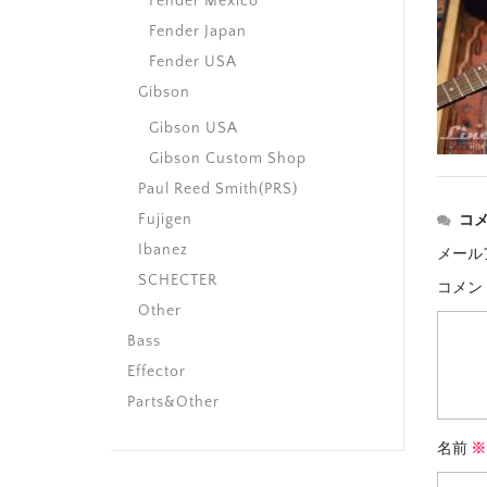
Fender Mexico
Fender Japan
Fender USA
Gibson
Gibson USA
Gibson Custom Shop
Paul Reed Smith(PRS)
Fujigen
コ
Ibanez
メール
SCHECTER
コメン
Other
Bass
Effector
Parts&Other
名前
※