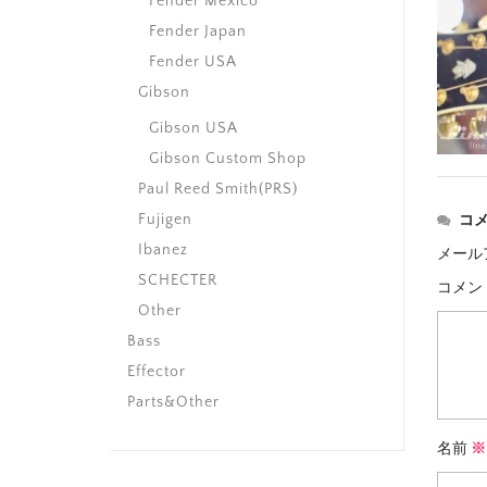
Fender Mexico
Fender Japan
Fender USA
Gibson
Gibson USA
Gibson Custom Shop
Paul Reed Smith(PRS)
Fujigen
コ
Ibanez
メール
SCHECTER
コメン
Other
Bass
Effector
Parts&Other
名前
※