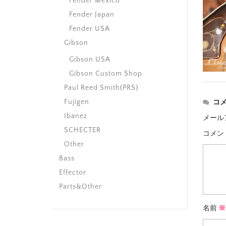
Fender Mexico
Fender Japan
Fender USA
Gibson
Gibson USA
Gibson Custom Shop
Paul Reed Smith(PRS)
Fujigen
コ
Ibanez
メール
SCHECTER
コメン
Other
Bass
Effector
Parts&Other
名前
※