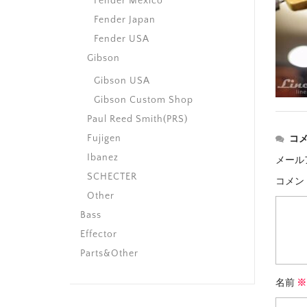
Fender Mexico
Fender Japan
Fender USA
Gibson
Gibson USA
Gibson Custom Shop
Paul Reed Smith(PRS)
Fujigen
コ
Ibanez
メール
SCHECTER
コメン
Other
Bass
Effector
Parts&Other
名前
※