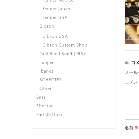
Fender Mexico
Fender Japan
Fender USA
Gibson
Gibson USA
Gibson Custom Shop
Paul Reed Smith(PRS)
Fujigen
コ
Ibanez
メール
SCHECTER
コメン
Other
Bass
Effector
Parts&Other
名前
※