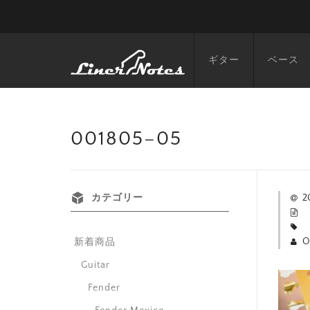
ギター
ベース
001805–05
カテゴリー
2
O
新着商品
Guitar
Fender