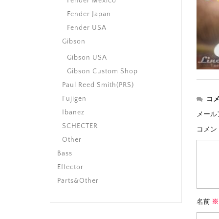
Fender Mexico
Fender Japan
Fender USA
Gibson
Gibson USA
Gibson Custom Shop
Paul Reed Smith(PRS)
Fujigen
コ
Ibanez
メール
SCHECTER
コメン
Other
Bass
Effector
Parts&Other
名前
※