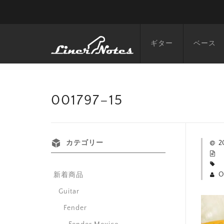
ギター
ベース
001797–15
カテゴリー
2
O
新着商品
Guitar
Fender