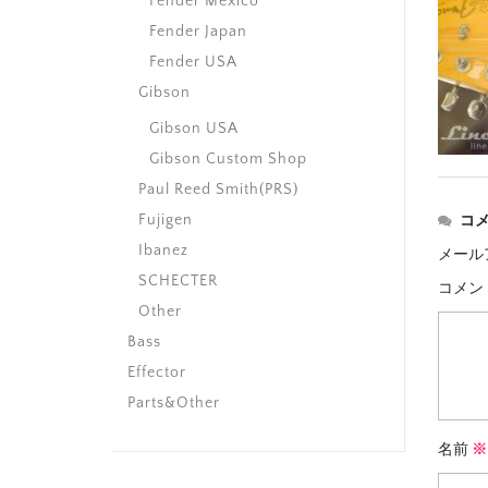
Fender Mexico
Fender Japan
Fender USA
Gibson
Gibson USA
Gibson Custom Shop
Paul Reed Smith(PRS)
Fujigen
コ
Ibanez
メール
SCHECTER
コメン
Other
Bass
Effector
Parts&Other
名前
※