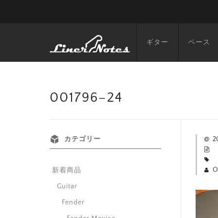
ギター
ベース
001796–24
カテゴリー
2
O
新着商品
Guitar
Fender