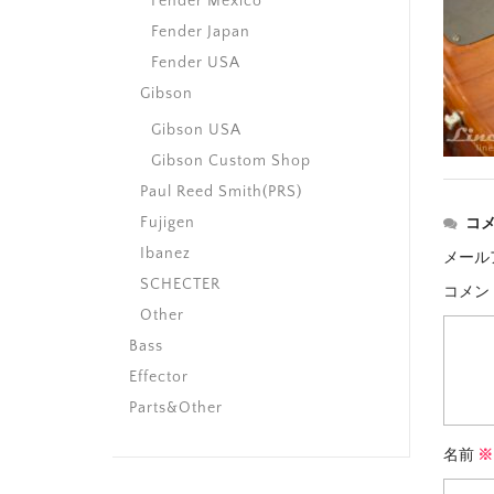
Fender Mexico
Fender Japan
Fender USA
Gibson
Gibson USA
Gibson Custom Shop
Paul Reed Smith(PRS)
Fujigen
コ
Ibanez
メール
SCHECTER
コメン
Other
Bass
Effector
Parts&Other
名前
※