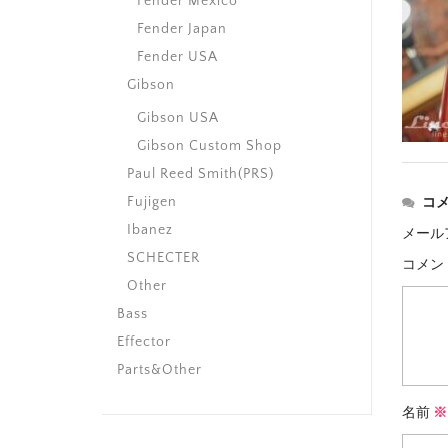
Fender Mexico
Fender Japan
Fender USA
Gibson
Gibson USA
Gibson Custom Shop
Paul Reed Smith(PRS)
Fujigen
コ
Ibanez
メール
SCHECTER
コメン
Other
Bass
Effector
Parts&Other
名前
※