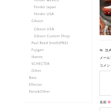
Fender Mexico
Fender Japan
Fender USA
Gibson
Gibson USA
Gibson Custom Shop
Paul Reed Smith(PRS)
Fujigen
コ
Ibanez
メール
SCHECTER
コメン
Other
Bass
Effector
Parts&Other
名前
※