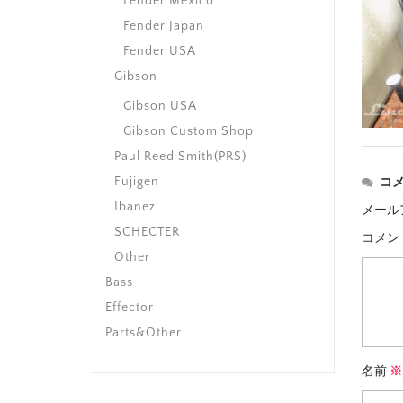
Fender Mexico
Fender Japan
Fender USA
Gibson
Gibson USA
Gibson Custom Shop
Paul Reed Smith(PRS)
Fujigen
コ
Ibanez
メール
SCHECTER
コメン
Other
Bass
Effector
Parts&Other
名前
※