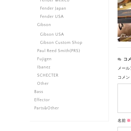
Fender Mexico
Fender Japan
Fender USA
Gibson
Gibson USA
Gibson Custom Shop
Paul Reed Smith(PRS)
Fujigen
コ
Ibanez
メール
SCHECTER
コメン
Other
Bass
Effector
Parts&Other
名前
※