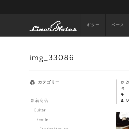
ギター
ベース
img_33086
カテゴリー
2
O
新着商品
Guitar
Fender