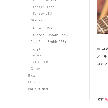
Fender Mexico
Fender Japan
Fender USA
Gibson
Gibson USA
Gibson Custom Shop
Paul Reed Smith(PRS)
Fujigen
コ
Ibanez
メール
SCHECTER
コメン
Other
Bass
Effector
Parts&Other
名前
※