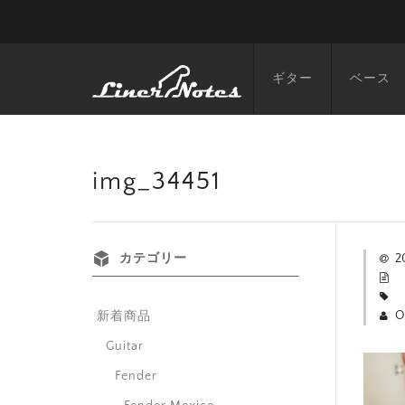
ギター
ベース
img_34451
カテゴリー
2
O
新着商品
Guitar
Fender