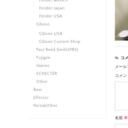
Fender Mexico
Fender Japan
Fender USA
Gibson
Gibson USA
Gibson Custom Shop
Paul Reed Smith(PRS)
Fujigen
コ
Ibanez
メール
SCHECTER
コメン
Other
Bass
Effector
Parts&Other
名前
※