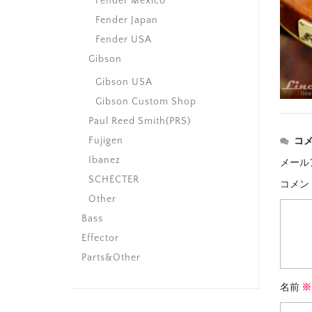
Fender Mexico
Fender Japan
Fender USA
Gibson
Gibson USA
Gibson Custom Shop
Paul Reed Smith(PRS)
Fujigen
コ
Ibanez
メール
SCHECTER
コメン
Other
Bass
Effector
Parts&Other
名前
※