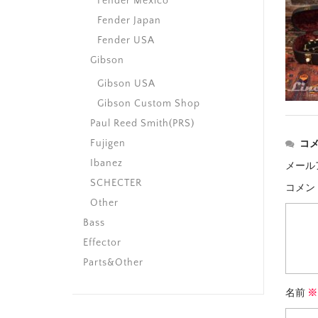
Fender Mexico
Fender Japan
Fender USA
Gibson
Gibson USA
Gibson Custom Shop
Paul Reed Smith(PRS)
Fujigen
コ
Ibanez
メール
SCHECTER
コメン
Other
Bass
Effector
Parts&Other
名前
※