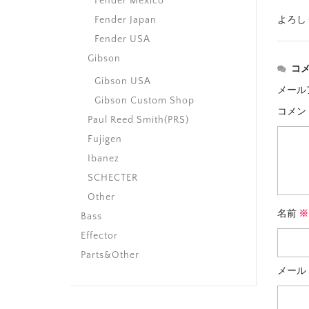
Fender Mexico
よろし
Fender Japan
Fender USA
Gibson
コ
Gibson USA
メール
Gibson Custom Shop
コメン
Paul Reed Smith(PRS)
Fujigen
Ibanez
SCHECTER
Other
名前
※
Bass
Effector
Parts&Other
メール