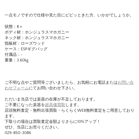
一点モノですので仕様や見た目にビビッときた方、いかがでしょうか。
状態：B
＋
ボディ材：ホンジュラスマホガニー
ネック材：ホンジュラスマホガニー
指板材：ローズウッド
ケース：ESPギグバッグ
付属品：-
重量：3.60
kg
ご不明な点やご質問等ございましたら、お気軽にお電話または
お問い合
わせフォーム
にてお問い合わせ下さい。
ただいま当店では楽器の在庫が不足しております。
ご不要になった楽器を
超高価買取
します。
店頭無料査定・無料出張買取・らくらくWEB無料査定をご用意しており
ます。
下取りの場合は買取査定金額よりさらに10%アップ！
ぜひ、当店にお売りください。
029-850-3086