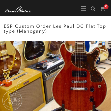
0
ESP Custom Order Les Paul DC Flat Top
type (Mahogany)