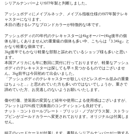
シリアルナンバーより1977年製と判断しました。
アッシュボディにメイプルネック、メイプル指板仕様の1977年製テレキ
ャスターになります。
木目の透けるレアなブロンドカラーが特徴的な1本です。
アッシュボディの70年代のテレキャスターは4kgオーバー(4kg後半の個
体も珍しくありません)の重量級の個体も多い中、こちらは『3.34kg』と
かなり軽量な個体です。
3kg後半でもかなり軽量な部類と謳われているショップ様も多いと思い
ます。
本国アメリカにも年に数回に買付に行っておりますが、軽量なアッシュ
ボディのテレキャスターは探しても早々見つかるものではございませ
ん。3kg前半は今回初めて出会いました。
「アッシュボディのテレキャスターが欲しいけどレスポール並みの重量
はちょっと…」と思われていた方も多いのではないでしょうか。重さで
諦めていた方、お見逃しのないようお願いいたします。
傷や打傷、塗装面の変質など経年や使用による使用感はございますが、
フレットは70%残で演奏面のコンディションも良好です。
ナット・コントロールプレート・ブリッジ・ノブがブラス製、ストラッ
プピンがゴールドカラーへ変更されております。オリジナルは付属しま
せん。
純正のハードケースが付属します。書類もシリアルナンバーが一致する