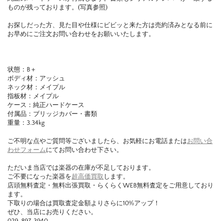
ものが残っております。(写真参照)
お探しだった方、見た目や仕様にビビッと来た方は売約済みとなる前に
お早めにご注文お問い合わせをお願いいたします。
状態：B＋
ボディ材：アッシュ
ネック材：メイプル
指板材：メイプル
ケース：純正ハードケース
付属品：ブリッジカバー・書類
重量：3.34kg
ご不明な点やご質問等ございましたら、お気軽にお電話または
お問い合
わせフォーム
にてお問い合わせ下さい。
ただいま当店では楽器の在庫が不足しております。
ご不要になった楽器を
超高価買取
します。
店頭無料査定・無料出張買取・らくらくWEB無料査定をご用意しており
ます。
下取りの場合は買取査定金額よりさらに10%アップ！
ぜひ、当店にお売りください。