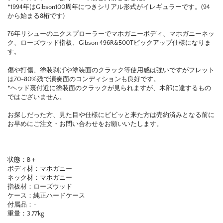
*1994年はGibson100周年につきシリアル形式がイレギュラーです。(94
から始まる8桁です)
76年リシューのエクスプローラーでマホガニーボディ、マホガニーネッ
ク、ローズウッド指板、Gibson 496R&500Tピックアップ仕様になりま
す。
傷や打傷、塗装剥げや塗装面のクラック等使用感は強いですがフレット
は70-80%残で演奏面のコンディションも良好です。
*ヘッド裏付近に塗装面のクラックが見られますが、木部に達するもの
ではございません。
お探しだった方、見た目や仕様にビビッと来た方は売約済みとなる前に
お早めにご注文・お問い合わせをお願いいたします。
状態：B＋
ボディ材：マホガニー
ネック材：マホガニー
指板材：ローズウッド
ケース：純正ハードケース
付属品：-
重量：3.77kg