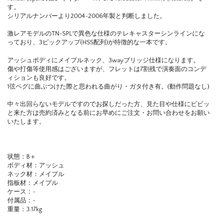
す。
シリアルナンバーより2004-2006年製と判断しました。
激レアモデルのTN-SPLで異色な仕様のテレキャスターシンラインにな
っており、3ピックアップ(HSS配列)が特徴的な一本です。
アッシュボディにメイプルネック、3wayブリッジ仕様になります。
傷や打傷等使用感はございますが、フレットは7割残で演奏面のコンデ
ィションも良好です。
1弦ペグに曲ぶつけた際と思われる曲がり・ガタ付き有。(動作問題なし)
中々出回らないモデルですのでお探しだった方、見た目や仕様にビビッ
と来た方は売約済みとなる前にお早めにご注文・お問い合わせをお願い
いたします。
状態：B＋
ボディ材：アッシュ
ネック材：メイプル
指板材：メイプル
ケース：-
付属品：-
重量：3.17kg