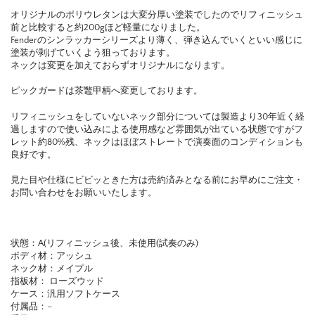
オリジナルのポリウレタンは大変分厚い塗装でしたのでリフィニッシュ
前と比較すると約200gほど軽量になりました。
Fenderのシンラッカーシリーズより薄く、弾き込んでいくといい感じに
塗装が剥げていくよう狙っております。
ネックは変更を加えておらずオリジナルになります。
ピックガードは茶鼈甲柄へ変更しております。
リフィニッシュをしていないネック部分については製造より30年近く経
過しますので使い込みによる使用感など雰囲気が出ている状態ですがフ
レット約80%残、ネックはほぼストレートで演奏面のコンディションも
良好です。
見た目や仕様にビビッときた方は売約済みとなる前にお早めにご注文・
お問い合わせをお願いいたします。
状態：A(リフィニッシュ後、未使用(試奏のみ)
ボディ材：
アッシュ
ネック材：メイプル
指板材： ローズウッド
ケース：汎用ソフトケース
付属品：
–