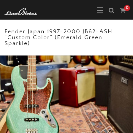
0
Fender Japan 1997-2000 JB62-ASH
“Custom Color” (Emerald Green
Sparkle)