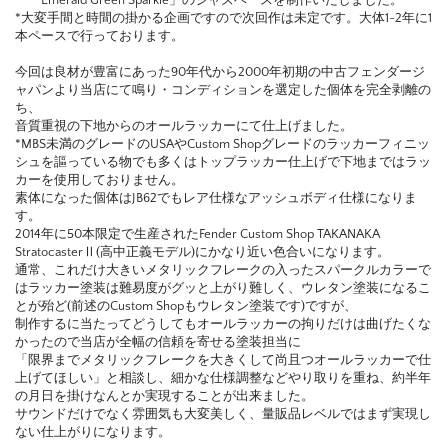
*大変手間と時間の掛かる企画ですので次回作は未定です。大体1-2年に1
本ペースで行っております。
今回は良材が豊富にあった90年代から2000年初期の中古フェンダージ
ャパンより当店にて鳴り・コンディションを選定した個体を完全剥離の
ち、
音質重視の下地からのオールラッカーにて仕上げました。
*MBS未満のグレードのUSAやCustom Shopグレードのラッカーフィニッ
シュを謳っている物でも多くはトップラッカー仕上げで下地まではラッ
カーを使用しておりません。
素体になった個体はJB62でもレア仕様なアッシュボディ仕様になりま
す。
2014年に50本限定で生産されたFender Custom Shop TAKANAKA
StratocasterⅡ(高中正義モデル)にかなり近い色合いになります。
通常、これだけ大きいメタリックフレークの入ったスパークルカラーで
はラッカー塗装は難易度がグッと上がり難しく、ウレタン塗装になるこ
とが殆ど(前述のCustom Shopもウレタン塗装です)ですが、
制作するに当たってどうしてもオールラッカーの拘りだけは曲げたくな
かったので当店が全幅の信頼を寄せる塗装担当に
「限界までメタリックフレークを大きくして尚且つオールラッカーで仕
上げてほしい」と相談し、細かな仕様調整などやり取りを重ね、約半年
の月日を掛けなんとか実現することが出来ました。
サウンドだけでなく雰囲気も大変美しく、量販品レベルではまず実現し
ない仕上がりになります。