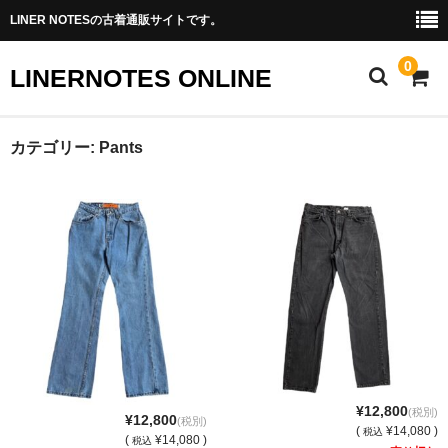
LINER NOTESの古着通販サイトです。
0
LINERNOTES ONLINE
ホーム
カテゴリー:
Pants
商品一覧
Instagram(土浦駅前店)
実店舗情報
オーナーブログ
お問い合わせ
¥12,800
(税別)
¥12,800
(税別)
(
¥14,080 )
税込
(
¥14,080 )
税込