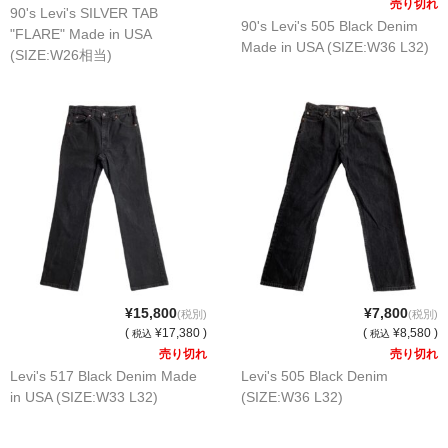
売り切れ
90's Levi's SILVER TAB
90's Levi's 505 Black Denim
"FLARE" Made in USA
Made in USA (SIZE:W36 L32)
(SIZE:W26相当)
¥15,800
¥7,800
(税別)
(税別)
(
¥17,380 )
(
¥8,580 )
税込
税込
売り切れ
売り切れ
Levi's 517 Black Denim Made
Levi's 505 Black Denim
in USA (SIZE:W33 L32)
(SIZE:W36 L32)